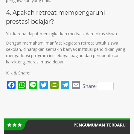
pengawasan yang baik.
4. Apakah retreat mempengaruhi
prestasi belajar?
Ya, karena dapat meningkatkan motivasi dan fokus siswa.
Dengan memahami manfaat kegiatan retreat untuk siswa
sekolah, diharapkan semakin banyak institusi pendidikan yang
mengadopsi program ini sebagai bagian dari pembentukan
karakter generasi masa depan.
Klik & Share:
Facebook
WhatsApp
Line
Twitter
PrintFriendly
Telegram
Email
Share
PENGUMUMAN TERBARU