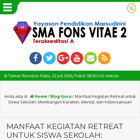
evolusi: Rabu, 22 Juli 2026, Pukul: 08.00 s/d selesai
3 minggu ya
Anda ada di :
Home
/
Blog Guru
/
Manfaat Kegiatan Retreat untuk
Siswa Sekolah: Membangun Karakter, Mental, dan Kebersamaan
MANFAAT KEGIATAN RETREAT
UNTUK SISWA SEKOLAH: