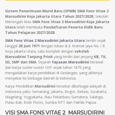
Sistem Penerimaan Murid Baru (SPMB) SMA Fons Vitae 2
Marsudirini Koja Jakarta Utara Tahun 2027/2028.
Sekolah
Menengah Atas
SMA Fons Vitae 2 Marsudirini Koja Jakarta
Utara
telah membuka
Pendaftaran Peserta Didik Baru
Tahun Pelajaran 2027/2028
.
SMA Fons Vitae 2 Marsudirini Jakarta Utara
berdiri sejak
tanggal
28 Juni 1971
dengan lokasi di Jl. Kramat Jaya No. I B
Koja Jakarta Utara, satu komplek dengan
sekolah
Marsudirini Tanjung Priok
yang terdiri dari jenjang
KB, TK,
SD, SMP dan SMA
. Sejarah
Yayasan Marsudirini
berawal
dari karya suster-suster OSF sejak tahun 1870 yang
mengadakan karya pendidikan di Gedangan, yang akhirnya
menyebar ke berbagai daerah di Indonesia.
Karya Pendidikan
Marsudirini
tersebar diberbagai wilayah di
Indonesia yaitu: Semarang, Jakarta, Bogor, Bekasi, Surakarta,
Magelang, Yogyakarta, Riau Pekanbaru Sumatera, Salatiga,
Pulau Bali, Ende Flores, Sumba NTT dan Fakfak Papua.
VISI SMA FONS VITAE 2 MARSUDIRINI