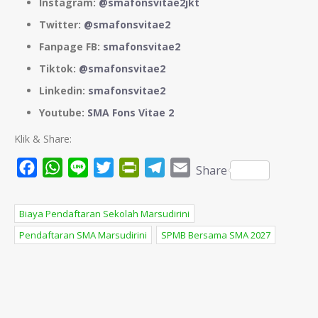
Instagram:
@smafonsvitae2jkt
Twitter:
@smafonsvitae2
Fanpage FB:
smafonsvitae2
Tiktok:
@smafonsvitae2
Linkedin:
smafonsvitae2
Youtube:
SMA Fons Vitae 2
Klik & Share:
Facebook
WhatsApp
Line
Twitter
PrintFriendly
Telegram
Email
Share
Biaya Pendaftaran Sekolah Marsudirini
Pendaftaran SMA Marsudirini
SPMB Bersama SMA 2027