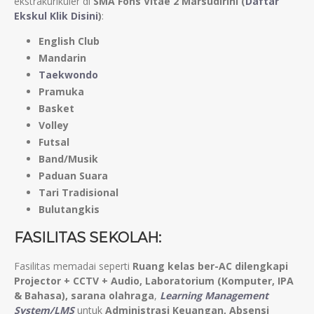
ekstrakurikuler di
SMA Fons Vitae 2 Marsudirini (
Daftar
Ekskul Klik Disini
)
:
English Club
Mandarin
Taekwondo
Pramuka
Basket
Volley
Futsal
Band/Musik
Paduan Suara
Tari Tradisional
Bulutangkis
FASILITAS SEKOLAH:
Fasilitas memadai seperti
Ruang kelas ber-AC dilengkapi
Projector + CCTV + Audio, Laboratorium (Komputer, IPA
& Bahasa), sarana olahraga
,
Learning Management
System/LMS
untuk
Administrasi Keuangan, Absensi