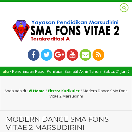
u
/ Penerimaan Rapor Penilaian Sumatif Akhir Tahun : Sabtu, 21 Juni 2025, P
Anda ada di :
Home
/
Ekstra Kurikuler
/
Modern Dance SMA Fons
Vitae 2 Marsudirini
MODERN DANCE SMA FONS
VITAE 2 MARSUDIRINI