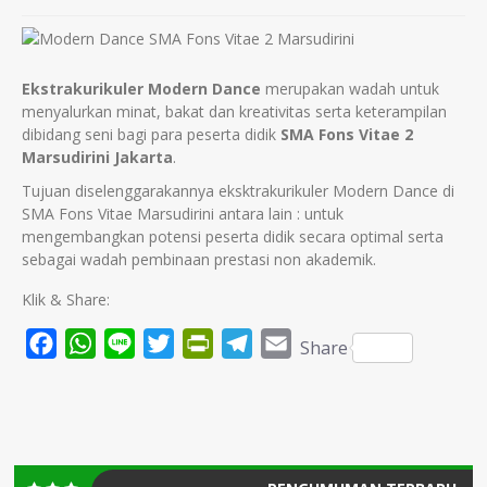
Ekstrakurikuler Modern Dance
merupakan wadah untuk
menyalurkan minat, bakat dan kreativitas serta keterampilan
dibidang seni bagi para peserta didik
SMA Fons Vitae 2
Marsudirini Jakarta
.
Tujuan diselenggarakannya eksktrakurikuler Modern Dance di
SMA Fons Vitae Marsudirini antara lain : untuk
mengembangkan potensi peserta didik secara optimal serta
sebagai wadah pembinaan prestasi non akademik.
Klik & Share:
Facebook
WhatsApp
Line
Twitter
PrintFriendly
Telegram
Email
Share