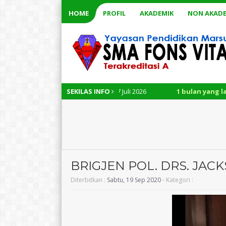
HOME
PROFIL
AKADEMIK
NON AKADE
 Ajaran 2026/2027: 13 – 17 Juli 2026
SEKILAS INFO
1 bulan yang lalu
/ Penerim
BRIGJEN POL. DRS. JAC
Diterbitkan :
Sabtu, 19 Sep 2020
- Kategori :