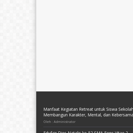
Manfaat Kegiatan Retreat untuk Siswa Sekolah
Membangun Karakter, Mental, dan Kebersam
Oleh : Administrator
Edufair Dies Natalis ke-52 SMA Fons Vitae 2