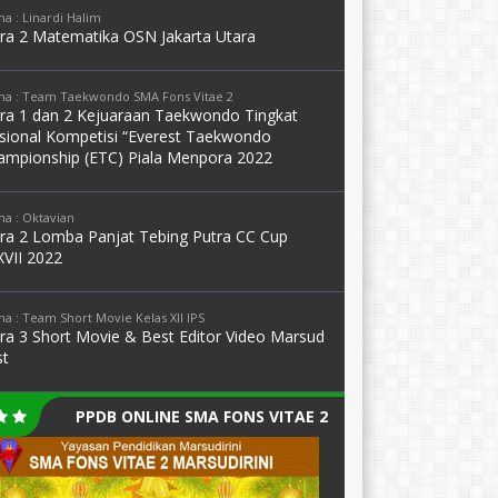
a : Linardi Halim
ara 2 Matematika OSN Jakarta Utara
a : Team Taekwondo SMA Fons Vitae 2
ara 1 dan 2 Kejuaraan Taekwondo Tingkat
sional Kompetisi “Everest Taekwondo
ampionship (ETC) Piala Menpora 2022
a : Oktavian
ara 2 Lomba Panjat Tebing Putra CC Cup
XVII 2022
a : Team Short Movie Kelas XII IPS
ara 3 Short Movie & Best Editor Video Marsud
st
PPDB ONLINE SMA FONS VITAE 2