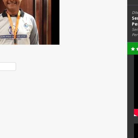
Dit
Se
Pe
Sem
Per