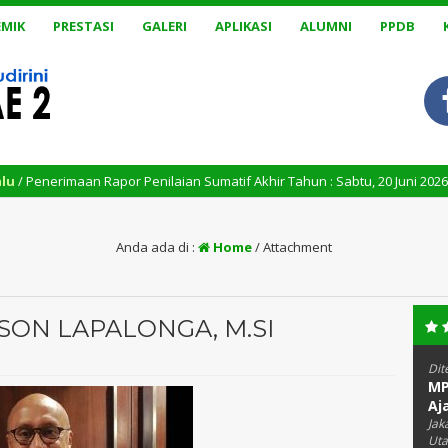
MIK
PRESTASI
GALERI
APLIKASI
ALUMNI
PPDB
aan Rapor Penilaian Sumatif Akhir Tahun : Sabtu, 20 Juni 2026, Pukul 09.00
Anda ada di :
Home
/ Attachment
KSON LAPALONGA, M.SI
Dit
MP
Aj
Jak
Uta