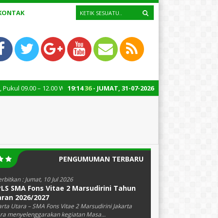
KONTAK
 – 12.00 WIB
19
:
14
37
- JUMAT, 31-07-2026
PENGUMUMAN TERBARU
erbitkan :
Jumat, 10 Jul 2026
LS SMA Fons Vitae 2 Marsudirini Tahun
aran 2026/2027
arta Utara – SMA Fons Vitae 2 Marsudirini Jakarta
ra menyelenggarakan kegiatan Masa...