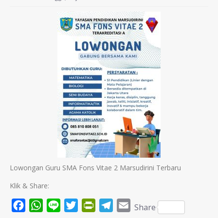
Lowongan Guru SMA Fons Vitae 2 Marsudirini Terbaru
Klik & Share:
Facebook
WhatsApp
Line
Twitter
PrintFriendly
Telegram
Email
Share