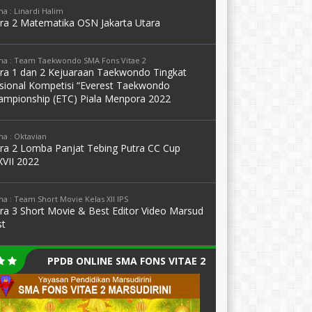
a : Linardi Halim
ara 2 Matematika OSN Jakarta Utara
a : Team Taekwondo SMA Fons Vitae 2
ara 1 dan 2 Kejuaraan Taekwondo Tingkat
sional Kompetisi “Everest Taekwondo
ampionship (ETC) Piala Menpora 2022
a : Oktavian
ara 2 Lomba Panjat Tebing Putra CC Cup
XVII 2022
a : Team Short Movie Kelas XII IPS
ara 3 Short Movie & Best Editor Video Marsud
st
PPDB ONLINE SMA FONS VITAE 2