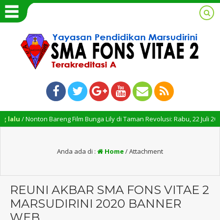
lu
/ Nonton Bareng Film Bunga Lily di Taman Revolusi: Rabu, 22 Juli 2026, Pu
Anda ada di :
Home
/ Attachment
REUNI AKBAR SMA FONS VITAE 2
MARSUDIRINI 2020 BANNER
WEB