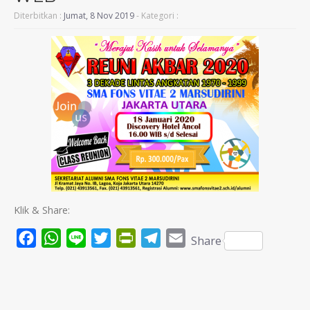
Diterbitkan :
Jumat, 8 Nov 2019
- Kategori :
Klik & Share:
Facebook
WhatsApp
Line
Twitter
PrintFriendly
Telegram
Email
Share