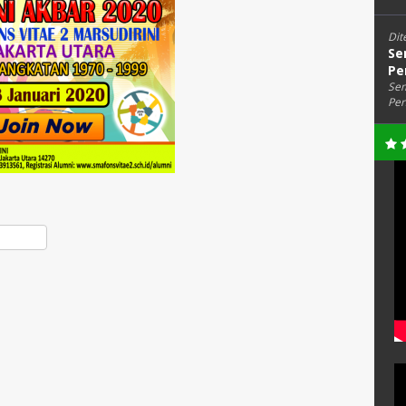
Dit
Se
Pe
Sem
Per