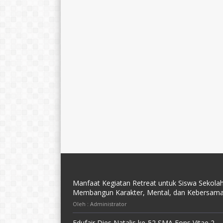
Manfaat Kegiatan Retreat untuk Siswa Sekolah
Membangun Karakter, Mental, dan Kebersam
Oleh : Administrator
Edufair Dies Natalis ke-52 SMA Fons Vitae 2