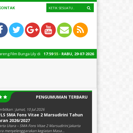
KONTAK
nga Lily di Taman Revolusi: Rabu, 22 Juli 2026, Pukul: 08.00 s/d selesai
17
:
59
56
- RABU, 29-07-2026
PENGUMUMAN TERBARU
erbitkan :
Jumat, 10 Jul 2026
LS SMA Fons Vitae 2 Marsudirini Tahun
aran 2026/2027
arta Utara – SMA Fons Vitae 2 Marsudirini Jakarta
ra menyelenggarakan kegiatan Masa...