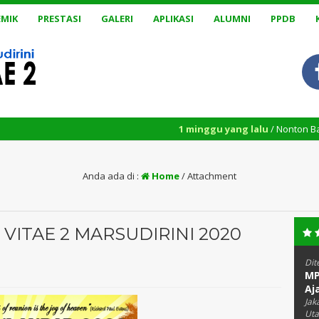
MIK
PRESTASI
GALERI
APLIKASI
ALUMNI
PPDB
1 minggu yang lalu
/ Nonton Bareng Film Bu
Anda ada di :
Home
/ Attachment
VITAE 2 MARSUDIRINI 2020
Dit
MP
Aj
Jak
Uta