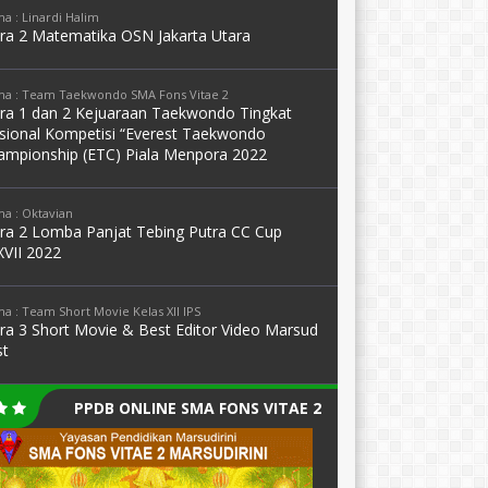
a : Linardi Halim
ara 2 Matematika OSN Jakarta Utara
a : Team Taekwondo SMA Fons Vitae 2
ara 1 dan 2 Kejuaraan Taekwondo Tingkat
sional Kompetisi “Everest Taekwondo
ampionship (ETC) Piala Menpora 2022
a : Oktavian
ara 2 Lomba Panjat Tebing Putra CC Cup
XVII 2022
a : Team Short Movie Kelas XII IPS
ara 3 Short Movie & Best Editor Video Marsud
st
PPDB ONLINE SMA FONS VITAE 2