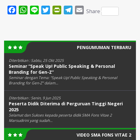
Facebook
WhatsApp
Line
Twitter
PrintFriendly
Telegram
Email
Share
PENGUMUMAN TERBARU
Diterbitkan :
Sabtu, 25 Okt 2025
Seminar “Speak Up! Public Speaking & Personal
Branding for Gen-Z”
Seminar dengan Tema: “Speak Up! Public Speaking & Personal
Branding for Gen-Z” dalam...
Diterbitkan :
Senin, 9 Jun 2025
Peserta Didik Diterima di Perguruan Tinggi Negeri
2025
Selamat dan Sukses kepada peserta didik SMA Fons Vitae 2
Marsudirini yang sudah...
VIDEO SMA FONS VITAE 2