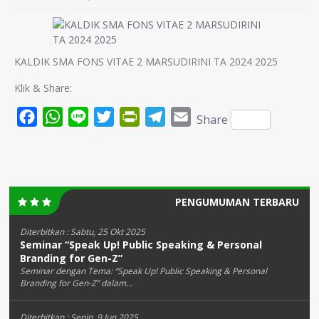
KALDIK SMA FONS VITAE 2 MARSUDIRINI TA 2024 2025
Klik & Share:
Facebook
WhatsApp
Line
Twitter
PrintFriendly
Telegram
Email
Share
PENGUMUMAN TERBARU
Diterbitkan :
Sabtu, 25 Okt 2025
Seminar “Speak Up! Public Speaking & Personal
Branding for Gen-Z”
Seminar dengan Tema: “Speak Up! Public Speaking & Personal
Branding for Gen-Z” dalam...
Diterbitkan :
Senin, 9 Jun 2025