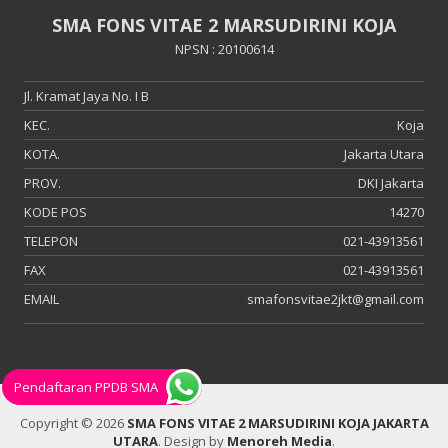
SMA FONS VITAE 2 MARSUDIRINI KOJA
NPSN : 20100614
Jl. Kramat Jaya No. I B
KEC.
Koja
KOTA.
Jakarta Utara
PROV.
DKI Jakarta
KODE POS
14270
TELEPON
021-43913561
FAX
021-43913561
EMAIL
smafonsvitae2jkt@gmail.com
Pendaftaran PPDB SMA
Copyright © 2026
SMA FONS VITAE 2 MARSUDIRINI KOJA JAKARTA
UTARA
.
Design by
Menoreh Media
.