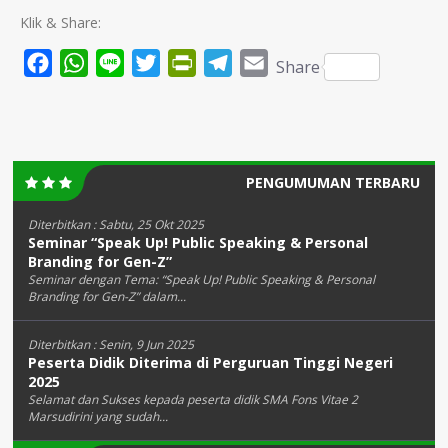
Klik & Share:
Facebook
WhatsApp
Line
Twitter
PrintFriendly
Telegram
Email
Share
PENGUMUMAN TERBARU
Diterbitkan :
Sabtu, 25 Okt 2025
Seminar “Speak Up! Public Speaking & Personal
Branding for Gen-Z”
Seminar dengan Tema: “Speak Up! Public Speaking & Personal
Branding for Gen-Z” dalam...
Diterbitkan :
Senin, 9 Jun 2025
Peserta Didik Diterima di Perguruan Tinggi Negeri
2025
Selamat dan Sukses kepada peserta didik SMA Fons Vitae 2
Marsudirini yang sudah...