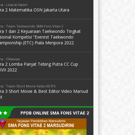
a : Linardi Halim
ara 2 Matematika OSN Jakarta Utara
a : Team Taekwondo SMA Fons Vitae 2
ara 1 dan 2 Kejuaraan Taekwondo Tingkat
sional Kompetisi “Everest Taekwondo
ampionship (ETC) Piala Menpora 2022
a : Oktavian
ara 2 Lomba Panjat Tebing Putra CC Cup
XVII 2022
a : Team Short Movie Kelas XII IPS
ara 3 Short Movie & Best Editor Video Marsud
st
PPDB ONLINE SMA FONS VITAE 2