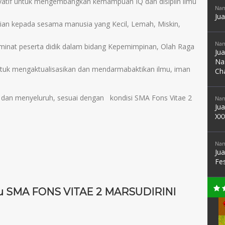
vatif untuk mengembangkan kemampuan IQ dan disiplin ilmu
Nam
Ju
ian kepada sesama manusia yang Kecil, Lemah, Miskin,
Nam
nat peserta didik dalam bidang Kepemimpinan, Olah Raga
Ju
Na
ntuk mengaktualisasikan dan mendarmabaktikan ilmu, iman
Ch
ral dan menyeluruh, sesuai dengan kondisi SMA Fons Vitae 2
Nam
Ju
XX
Nam
Ju
Fe
ru SMA FONS VITAE 2 MARSUDIRINI