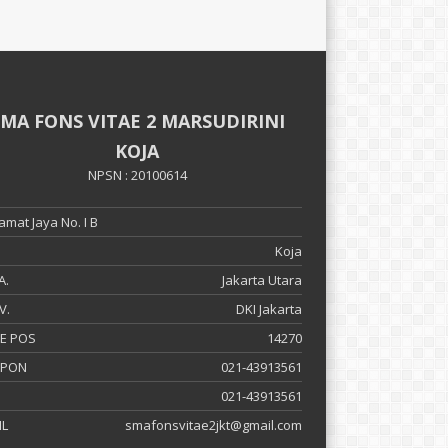
SMA FONS VITAE 2 MARSUDIRINI
KOJA
NPSN : 20100614
ramat Jaya No. I B
Koja
A.
Jakarta Utara
V.
DKI Jakarta
E POS
14270
EPON
021-43913561
021-43913561
IL
smafonsvitae2jkt@gmail.com