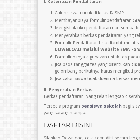
I. Ketentuan Pendaftaran
Calon siswa duduk di kelas IX SMP
Membayar biaya formulir pendaftaran Gra
Mengisi blanko pendaftaran dan semua ber
Menyerahkan berkas pendaftaran yang tel
Formulir Pendaftaran bisa diambil mulai 
DOWNLOAD melalui Website SMA Fons
Formulir hanya digunakan untuk tes pada 
Jika pada tanggal tes yang ditentukan
tid
gelombang berikutnya harus mengikuti pro
Jika calon siswa tidak diterima berkas menj
II. Penyerahan Berkas
Berkas pendaftaran yang telah lengkap diserah
Tersedia program
beasiswa sekolah
bagi sis
yang kurang mampu.
DAFTAR DISINI
Silahkan Download, cetak dan diisi secara leng