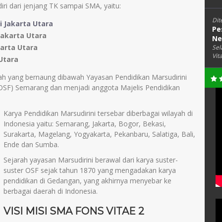
iri dari jenjang TK sampai SMA, yaitu:
Dit
i Jakarta Utara
Pe
Jakarta Utara
Ne
arta Utara
Sel
Vit
 Utara
ah yang bernaung dibawah Yayasan Pendidikan Marsudirini
do OSF) Semarang dan menjadi anggota Majelis Pendidikan
Karya Pendidikan Marsudirini tersebar diberbagai wilayah di
Indonesia yaitu: Semarang, Jakarta, Bogor, Bekasi,
Surakarta, Magelang, Yogyakarta, Pekanbaru, Salatiga, Bali,
Ende dan Sumba.
Sejarah yayasan Marsudirini berawal dari karya suster-
suster OSF sejak tahun 1870 yang mengadakan karya
pendidikan di Gedangan, yang akhirnya menyebar ke
berbagai daerah di Indonesia.
VISI MISI SMA FONS VITAE 2