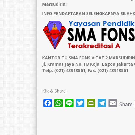
Marsudirini
INFO PENDAFTARAN SELENGKAPNYA SILAH
KANTOR TU
SMA FONS VITAE 2 MARSUDIRIN
Jl. Kramat Jaya No. I B Koja, Lagoa Jakarta
Telp. (021) 43913561, Fax. (021) 43913561
Klik & Share:
Facebook
WhatsApp
Line
Twitter
PrintFriendly
Telegram
Email
Share