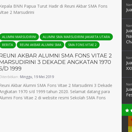
Nam
Kepala BNN Papua Turut Hadir di Reuni Akbar SMA Fons
Ju
Vitae 2 Marsudirini
Nam
Ju
Na
ALUMNI MARSUDIRINI
ALUMNI SMA MARSUDIRINI JAKARTA UTARA
Ch
BERITA
REUNI AKBAR ALUMNI SMA
SMA FONS VITAE 2
REUNI AKBAR ALUMNI SMA FONS VITAE 2
Nam
MARSUDIRINI 3 DEKADE ANGKATAN 1970
Ju
S/D 1999
XX
Diterbitkan :
Minggu, 19 Mei 2019
Nam
Reuni Akbar Alumni SMA Fons Vitae 2 Marsudirini 3 Dekade
Ju
Angkatan 1970 s/d 1999 tahun 2020. Selamat datang para
Fe
Alumni Fons Vitae 2 di website resmi Sekolah SMA Fons