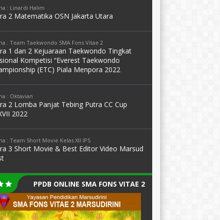
a : Linardi Halim
ara 2 Matematika OSN Jakarta Utara
a : Team Taekwondo SMA Fons Vitae 2
ara 1 dan 2 Kejuaraan Taekwondo Tingkat
sional Kompetisi “Everest Taekwondo
ampionship (ETC) Piala Menpora 2022
a : Oktavian
ara 2 Lomba Panjat Tebing Putra CC Cup
XVII 2022
a : Team Short Movie Kelas XII IPS
ara 3 Short Movie & Best Editor Video Marsud
st
PPDB ONLINE SMA FONS VITAE 2