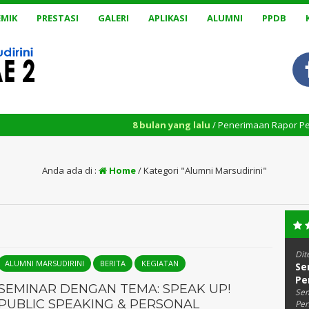
MIK
PRESTASI
GALERI
APLIKASI
ALUMNI
PPDB
8 bulan yang lalu
/ Penerimaan Rapor Penilaian Sumatif
Anda ada di :
Home
/
Kategori "Alumni Marsudirini"
Dit
ALUMNI MARSUDIRINI
BERITA
KEGIATAN
Se
Pe
SEMINAR DENGAN TEMA: SPEAK UP!
Sem
PUBLIC SPEAKING & PERSONAL
Per