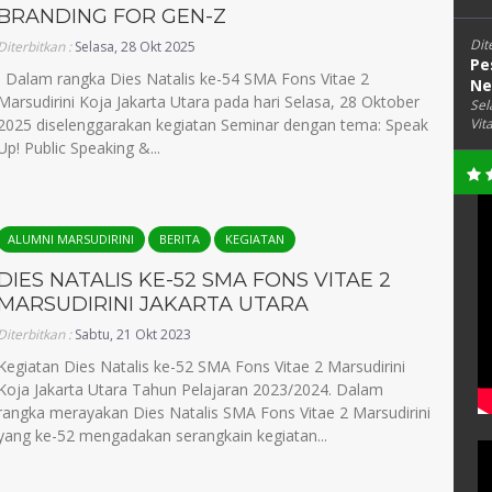
BRANDING FOR GEN-Z
Dit
Diterbitkan :
Selasa, 28 Okt 2025
Pe
Dalam rangka Dies Natalis ke-54 SMA Fons Vitae 2
Ne
Marsudirini Koja Jakarta Utara pada hari Selasa, 28 Oktober
Sel
2025 diselenggarakan kegiatan Seminar dengan tema: Speak
Vit
Up! Public Speaking &...
ALUMNI MARSUDIRINI
BERITA
KEGIATAN
DIES NATALIS KE-52 SMA FONS VITAE 2
MARSUDIRINI JAKARTA UTARA
Diterbitkan :
Sabtu, 21 Okt 2023
Kegiatan Dies Natalis ke-52 SMA Fons Vitae 2 Marsudirini
Koja Jakarta Utara Tahun Pelajaran 2023/2024. Dalam
rangka merayakan Dies Natalis SMA Fons Vitae 2 Marsudirini
yang ke-52 mengadakan serangkain kegiatan...