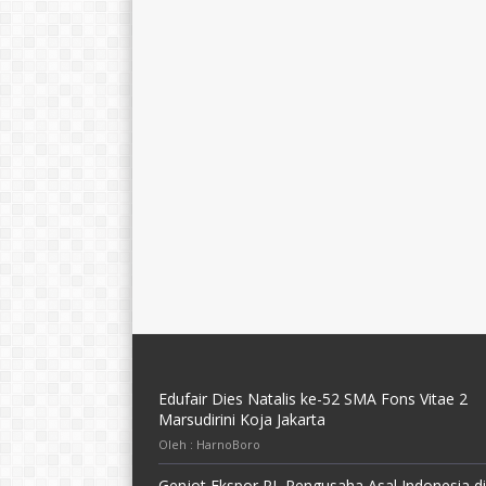
Edufair Dies Natalis ke-52 SMA Fons Vitae 2
Marsudirini Koja Jakarta
Oleh : HarnoBoro
Genjot Ekspor RI, Pengusaha Asal Indonesia di